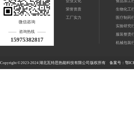
企业文化
食品加工
荣誉资质
生物化工
工厂实力
医疗制药
微信咨询
实验研究
咨询热线
服装整烫
15975382817
机械包装
桥梁养护
高温清洗
Copyright © 2023-2024 湖北瓦特思热能科技有限公司 版权所有 备案号：
鄂IC