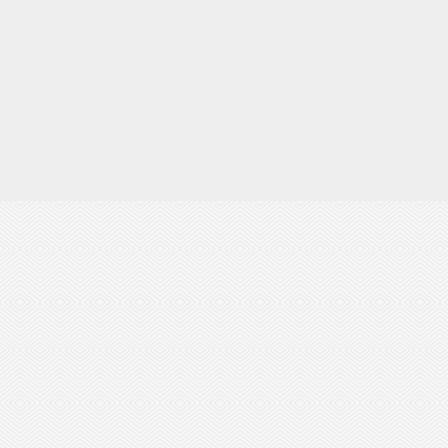
案例 | 一碗螺蛳粉的守护：探访环管···
当一碗热气腾腾的螺蛳粉端到面前，我们往往沉醉
于汤底的醇厚、米粉的劲道，这份标准化、规模化
的地道风味，···
查看更多+