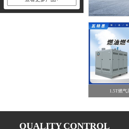
1.5T燃
QUALITY CONTROL