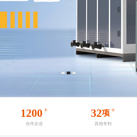
+
+
1200
32
项
合作企业
其他专利