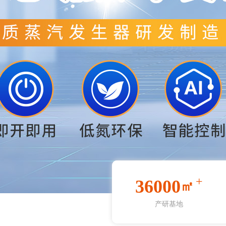
+
36000
㎡
产研基地